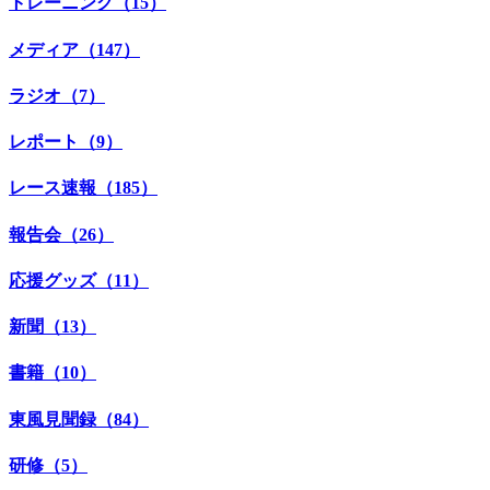
トレーニング（15）
メディア（147）
ラジオ（7）
レポート（9）
レース速報（185）
報告会（26）
応援グッズ（11）
新聞（13）
書籍（10）
東風見聞録（84）
研修（5）