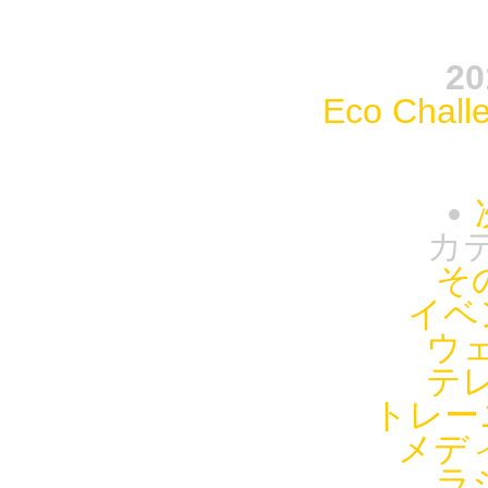
20
Eco Chal
カ
そ
イベ
ウェ
テレ
トレー
メデ
ラ