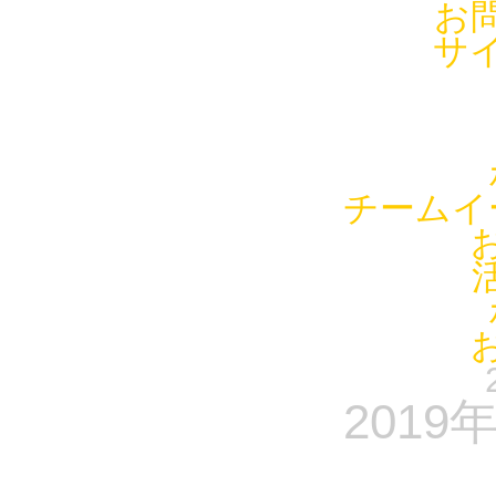
お
サ
チームイ
201