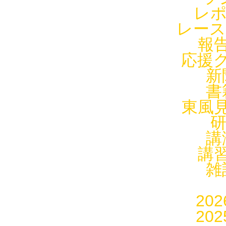
レポ
レース
報告
応援グ
新
書
東風見
研
講
講習
雑
20
20