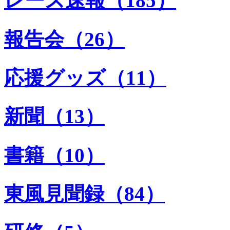
レース速報（185）
報告会（26）
応援グッズ（11）
新聞（13）
書籍（10）
東風見聞録（84）