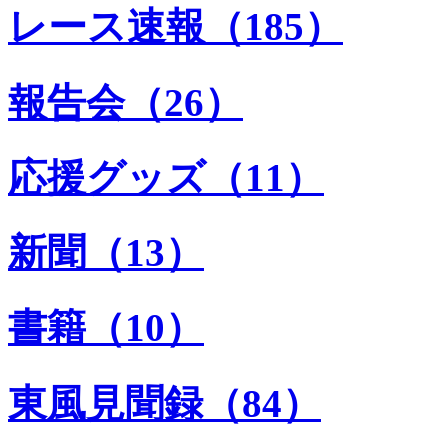
レース速報（185）
報告会（26）
応援グッズ（11）
新聞（13）
書籍（10）
東風見聞録（84）