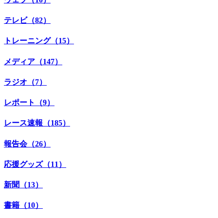
テレビ（82）
トレーニング（15）
メディア（147）
ラジオ（7）
レポート（9）
レース速報（185）
報告会（26）
応援グッズ（11）
新聞（13）
書籍（10）