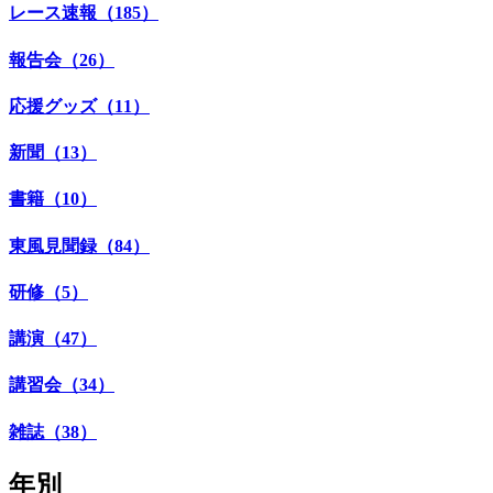
レース速報（185）
報告会（26）
応援グッズ（11）
新聞（13）
書籍（10）
東風見聞録（84）
研修（5）
講演（47）
講習会（34）
雑誌（38）
年別