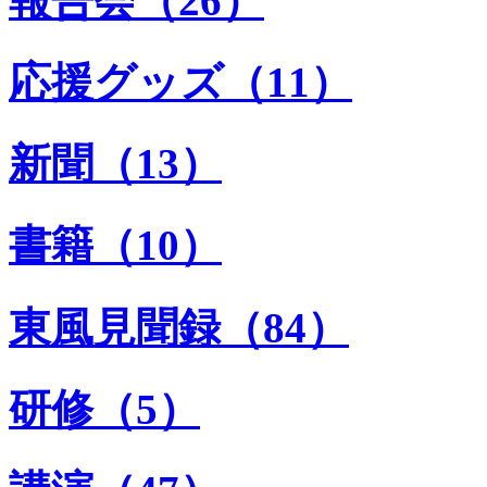
報告会（26）
応援グッズ（11）
新聞（13）
書籍（10）
東風見聞録（84）
研修（5）