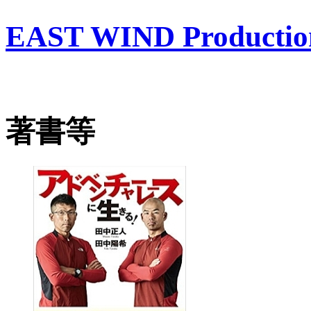
EAST WIND Productio
著書等