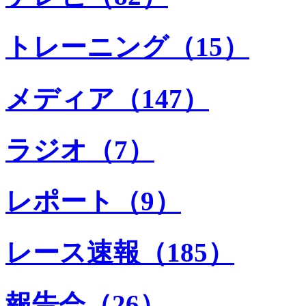
トレーニング（15）
メディア（147）
ラジオ（7）
レポート（9）
レース速報（185）
報告会（26）