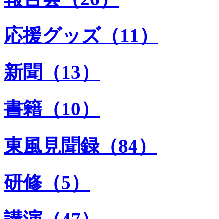
応援グッズ（11）
新聞（13）
書籍（10）
東風見聞録（84）
研修（5）