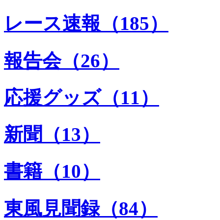
レース速報（185）
報告会（26）
応援グッズ（11）
新聞（13）
書籍（10）
東風見聞録（84）