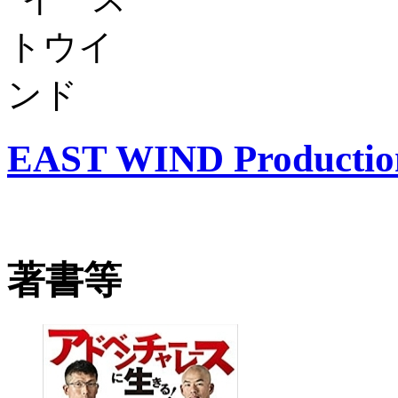
EAST WIND Productio
著書等