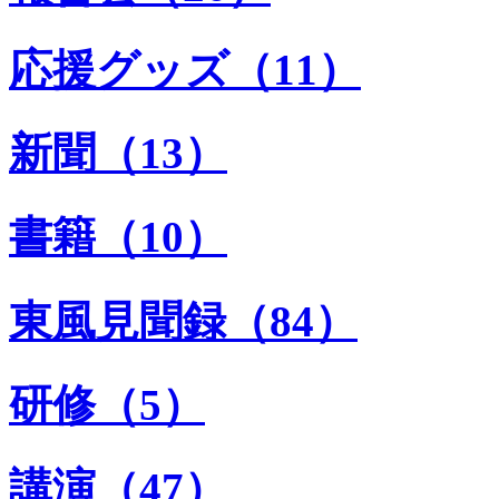
応援グッズ（11）
新聞（13）
書籍（10）
東風見聞録（84）
研修（5）
講演（47）