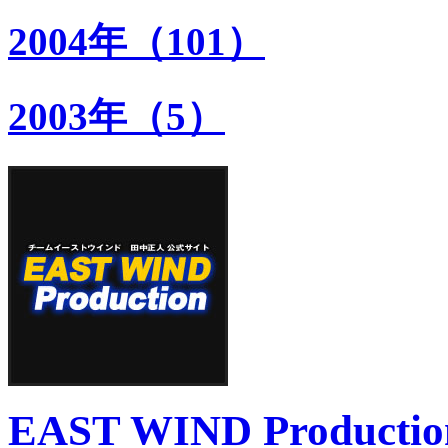
2004年（101）
2003年（5）
EAST WIND Productio