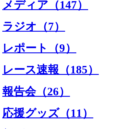
メディア（147）
ラジオ（7）
レポート（9）
レース速報（185）
報告会（26）
応援グッズ（11）