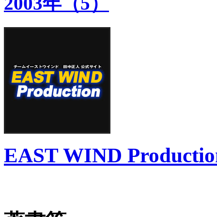
2003年（5）
EAST WIND Productio