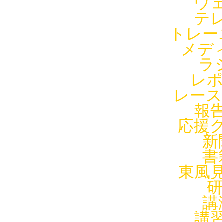
ウェ
テレ
トレー
メデ
ラ
レポ
レース
報告
応援グ
新
書
東風見
研
講
講習