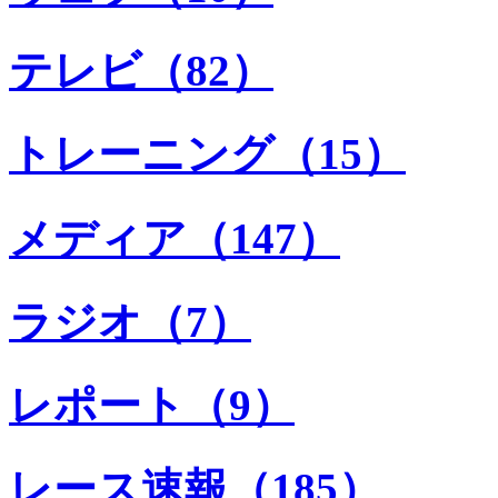
テレビ（82）
トレーニング（15）
メディア（147）
ラジオ（7）
レポート（9）
レース速報（185）