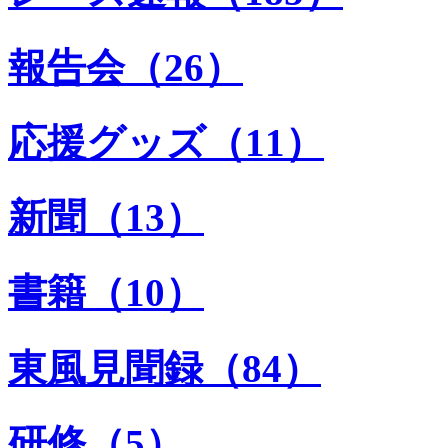
報告会（26）
応援グッズ（11）
新聞（13）
書籍（10）
東風見聞録（84）
研修（5）