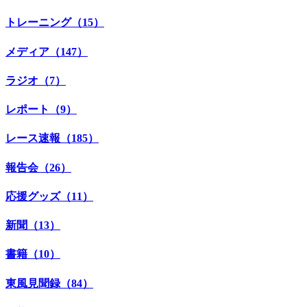
トレーニング（15）
メディア（147）
ラジオ（7）
レポート（9）
レース速報（185）
報告会（26）
応援グッズ（11）
新聞（13）
書籍（10）
東風見聞録（84）