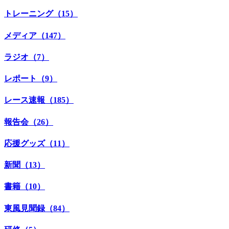
トレーニング（15）
メディア（147）
ラジオ（7）
レポート（9）
レース速報（185）
報告会（26）
応援グッズ（11）
新聞（13）
書籍（10）
東風見聞録（84）