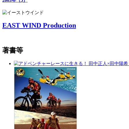
2003年（5）
EAST WIND Production
著書等