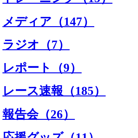
メディア（147）
ラジオ（7）
レポート（9）
レース速報（185）
報告会（26）
応援グッズ（11）