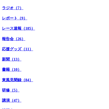
ラジオ（7）
レポート（9）
レース速報（185）
報告会（26）
応援グッズ（11）
新聞（13）
書籍（10）
東風見聞録（84）
研修（5）
講演（47）