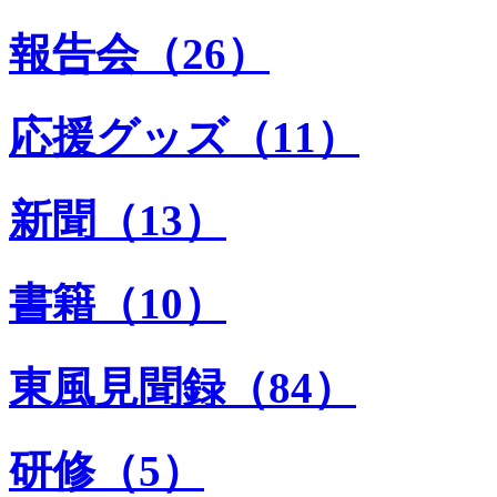
報告会（26）
応援グッズ（11）
新聞（13）
書籍（10）
東風見聞録（84）
研修（5）