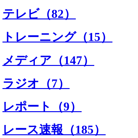
テレビ（82）
トレーニング（15）
メディア（147）
ラジオ（7）
レポート（9）
レース速報（185）