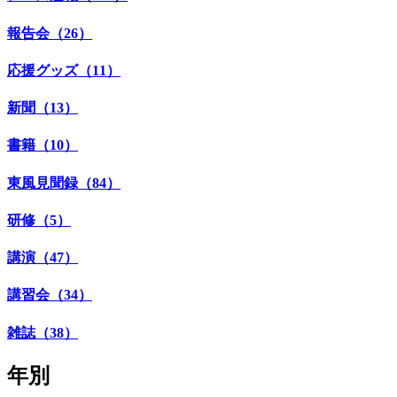
報告会（26）
応援グッズ（11）
新聞（13）
書籍（10）
東風見聞録（84）
研修（5）
講演（47）
講習会（34）
雑誌（38）
年別