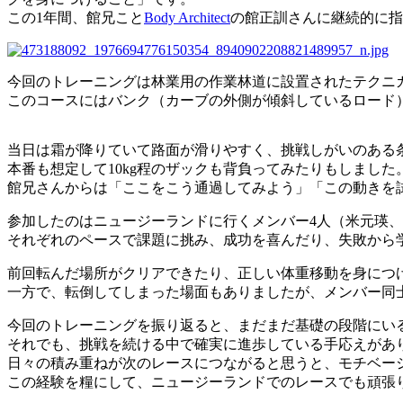
この1年間、館兄こと
Body Architect
の館正訓さんに継続的に指
今回のトレーニングは林業用の作業林道に設置されたテクニ
このコースにはバンク（
カーブの外側が傾斜しているロード
当日は霜が降りていて路面が滑りやすく、挑戦しがいのある
本番も想定して10kg程のザックも背負ってみたりもしました
館兄さんからは「ここをこう通過してみよう」「この動きを
参加したのはニュージーランドに行くメンバー4人（米元瑛
それぞれのペースで課題に挑み、成功を喜んだり、失敗から
前回転んだ場所がクリアできたり、正しい体重移動を身につ
一方で、転倒してしまった場面もありましたが、メンバー同
今回のトレーニングを振り返ると、まだまだ基礎の段階にい
それでも、挑戦を続ける中で確実に進歩している手応えがあ
日々の積み重ねが次のレースにつながると思うと、モチベー
この経験を糧にして、ニュージーランドでのレースでも頑張