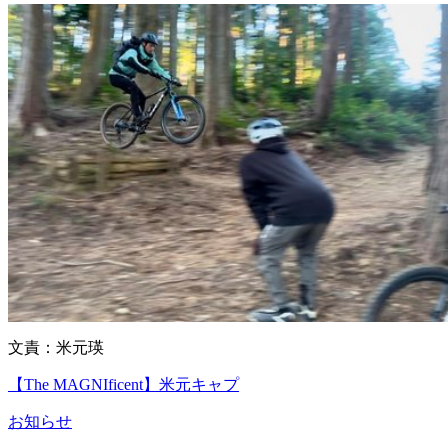
文責：米元瑛
【The MAGNIficent】米元キャプ
お知らせ