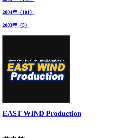
2004年（101）
2003年（5）
EAST WIND Production