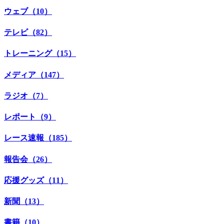
ウェブ（10）
テレビ（82）
トレーニング（15）
メディア（147）
ラジオ（7）
レポート（9）
レース速報（185）
報告会（26）
応援グッズ（11）
新聞（13）
書籍（10）