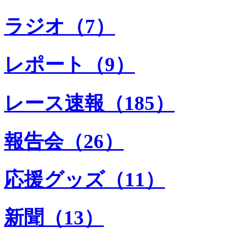
ラジオ（7）
レポート（9）
レース速報（185）
報告会（26）
応援グッズ（11）
新聞（13）