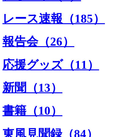
レース速報（185）
報告会（26）
応援グッズ（11）
新聞（13）
書籍（10）
東風見聞録（84）