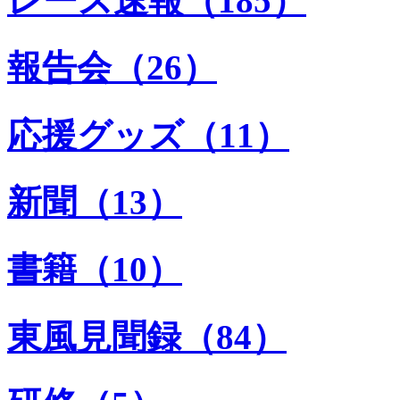
レース速報（185）
報告会（26）
応援グッズ（11）
新聞（13）
書籍（10）
東風見聞録（84）